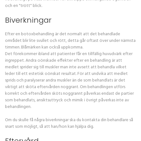
och en "trött" blick.
Biverkningar
Efter en botoxbehandling är det normalt att det behandlade
området blir lite svullet och rött, detta går oftast över under närmsta
timmen. Blåmärken kan också uppkomma.
Det förekommer ibland att patienter får en tillfällig huvudvärk efter
ingreppet. Andra oönskade effekter efter en behandling är att
medlet sprider sig till muskler man inte avsett att behandla vilket
leder till ett estetisk oönskat resultat. För att undvika att medlet
sprids och paralyserar andra muskler än de som behandlats är det
viktigt att sköta eftervården noggrant. Om behandlingen utförs
korrekt och eftervården sköts noggrannt påverkas endast de partier
som behandlats, ansiktsuttryck och mimik i övrigt påverkas inte av
behandlingen.
Om du skulle få några biverkningar ska du kontakta din behandlare så
snart som möjligt, så att han/hon kan hjälpa dig.
Eftervård