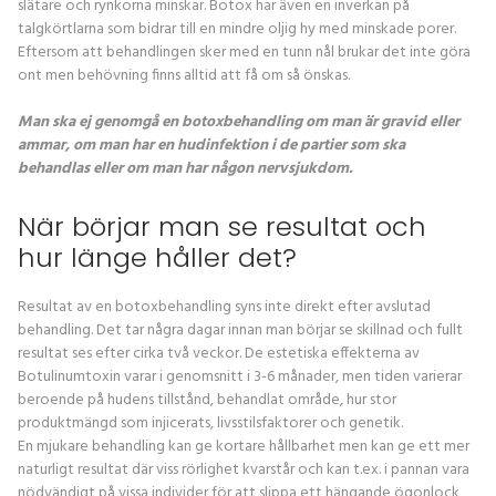
slätare och rynkorna minskar. Botox har även en inverkan på
talgkörtlarna som bidrar till en mindre oljig hy med minskade porer.
Eftersom att behandlingen sker med en tunn nål brukar det inte göra
ont men behövning finns alltid att få om så önskas.
Man ska ej genomgå en botoxbehandling om man är gravid eller
ammar, om man har en hudinfektion i de partier som ska
behandlas eller om man har någon nervsjukdom.
När börjar man se resultat och
hur länge håller det?
Resultat av en botoxbehandling syns inte direkt efter avslutad
behandling. Det tar några dagar innan man börjar se skillnad och fullt
resultat ses efter cirka två veckor. De estetiska effekterna av
Botulinumtoxin varar i genomsnitt i 3-6 månader, men tiden varierar
beroende på hudens tillstånd, behandlat område, hur stor
produktmängd som injicerats, livsstilsfaktorer och genetik.
En mjukare behandling kan ge kortare hållbarhet men kan ge ett mer
naturligt resultat där viss rörlighet kvarstår och kan t.ex. i pannan vara
nödvändigt på vissa individer för att slippa ett hängande ögonlock