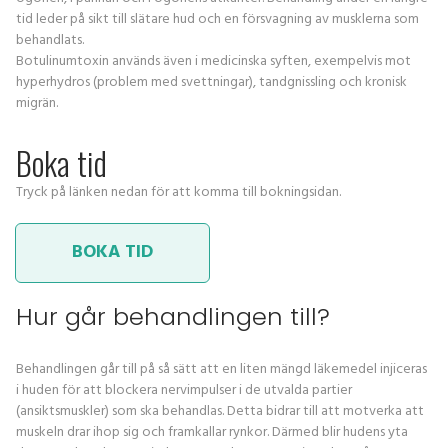
tid leder på sikt till slätare hud och en försvagning av musklerna som
behandlats.
Botulinumtoxin används även i medicinska syften, exempelvis mot
hyperhydros (problem med svettningar), tandgnissling och kronisk
migrän.
Boka tid
Tryck på länken nedan för att komma till bokningsidan.
BOKA TID
Hur går behandlingen till?
Behandlingen går till på så sätt att en liten mängd läkemedel injiceras
i huden för att blockera nervimpulser i de utvalda partier
(ansiktsmuskler) som ska behandlas. Detta bidrar till att motverka att
muskeln drar ihop sig och framkallar rynkor. Därmed blir hudens yta