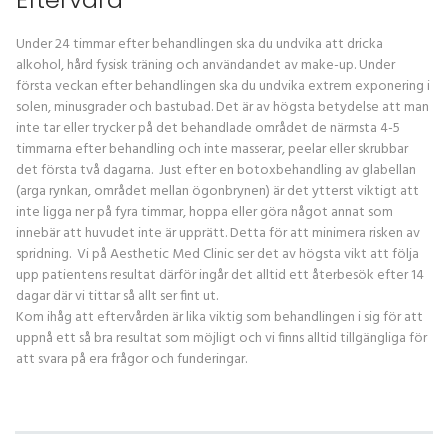
Under 24 timmar efter behandlingen ska du undvika att dricka
alkohol, hård fysisk träning och användandet av make-up. Under
första veckan efter behandlingen ska du undvika extrem exponering i
solen, minusgrader och bastubad. Det är av högsta betydelse att man
inte tar eller trycker på det behandlade området de närmsta 4-5
timmarna efter behandling och inte masserar, peelar eller skrubbar
det första två dagarna. Just efter en botoxbehandling av glabellan
(arga rynkan, området mellan ögonbrynen) är det ytterst viktigt att
inte ligga ner på fyra timmar, hoppa eller göra något annat som
innebär att huvudet inte är upprätt. Detta för att minimera risken av
spridning. Vi på Aesthetic Med Clinic ser det av högsta vikt att följa
upp patientens resultat därför ingår det alltid ett återbesök efter 14
dagar där vi tittar så allt ser fint ut.
Kom ihåg att eftervården är lika viktig som behandlingen i sig för att
uppnå ett så bra resultat som möjligt och vi finns alltid tillgängliga för
att svara på era frågor och funderingar.