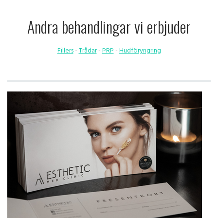
Andra behandlingar vi erbjuder
Fillers
-
Trådar
-
PRP
-
Hudföryngring