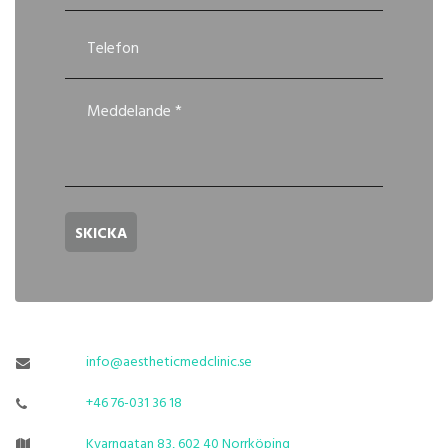
SKICKA
info@aestheticmedclinic.se

+46 76-031 36 18

Kvarngatan 83, 602 40 Norrköping
