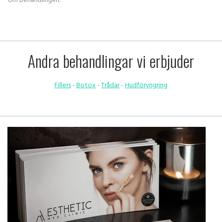
om behandlingen.
Andra behandlingar vi erbjuder
Fillers
-
Botox
-
Trådar
-
Hudföryngring