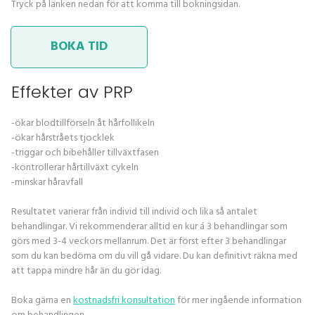
Tryck på länken nedan för att komma till bokningsidan.
BOKA TID
Effekter av PRP
-ökar blodtillförseln åt hårfollikeln
-ökar hårstråets tjocklek
-triggar och bibehåller tillväxtfasen
-kontrollerar hårtillväxt cykeln
-minskar håravfall
Resultatet varierar från individ till individ och lika så antalet
behandlingar. Vi rekommenderar alltid en kur á 3 behandlingar som
görs med 3-4 veckors mellanrum. Det är först efter 3 behandlingar
som du kan bedöma om du vill gå vidare. Du kan definitivt räkna med
att tappa mindre hår än du gör idag.
Boka gärna en
kostnadsfri konsultation
för mer ingående information